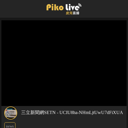
三立新聞網SETN - UCIU8ha-NHmLjtUwU7dFiXUA
news