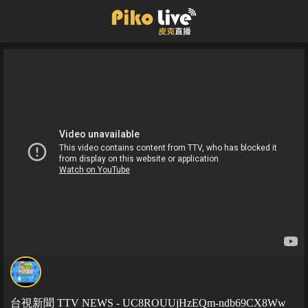
台視新聞 TTV NEWS - UC8ROUUjHzEQm-ndb69CX8Ww