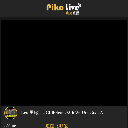
Leo 里歐 - UCLlE4endO2rIcWqUqc76xDA
offline
追隨此頻道