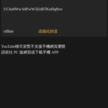
UCku0WwA8FwW3ZoBTKuHq8xw
offline
追隨此頻道
YouTube聊天室暫不支援手機網頁瀏覽
請前往 PC 版網頁或下載手機 APP