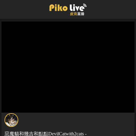
惡魔貓和幾吉和點點DevilCatwith2cats -