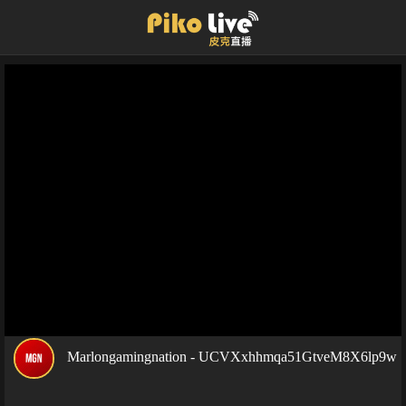
Marlongamingnation - UCVXxhhmqa51GtveM8X6lp9w