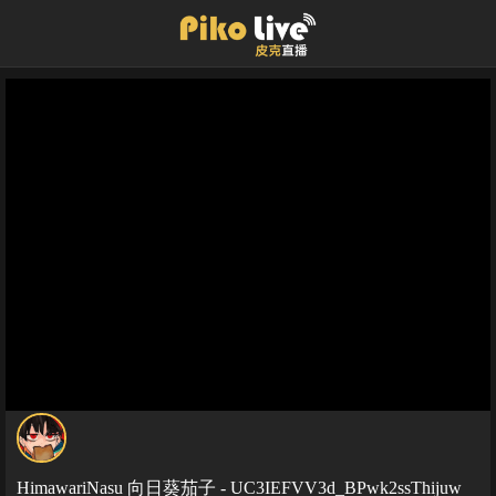
HimawariNasu 向日葵茄子 - UC3IEFVV3d_BPwk2ssThijuw