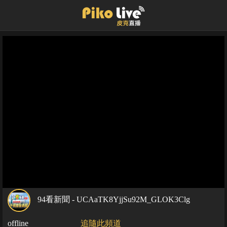
94看新聞 - UCAaTK8YjjSu92M_GLOK3Clg
offline
追隨此頻道