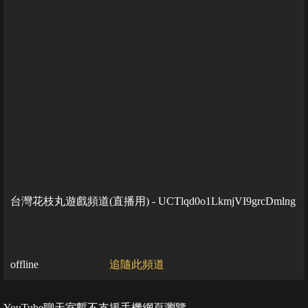
台灣花枝丸遊戲頻道(直播用) - UCTlqd0o1LkmjVI9grcDmlng
offline
追隨此頻道
YouTube聊天室暫不支援手機網頁瀏覽