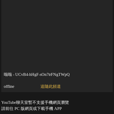
嗡嗡 - UCvB4-hHgF-sOn7trFNgTWpQ
offline
追隨此頻道
YouTube聊天室暫不支援手機網頁瀏覽
請前往 PC 版網頁或下載手機 APP