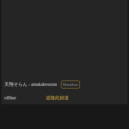
天翔そらん - amakakesoran
Marathon
offline
追隨此頻道