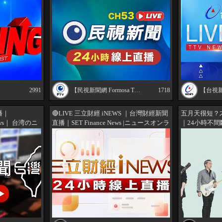
電視CtiTv
이브
2991
【民視新聞網 Formosa TV News network】
1718
【台視新
播｜
🔴LIVE 三立財經 iNEWS ｜台灣財經新聞
五月天很短？
 news｜ 台湾のニ
直播｜SET Finance News |ニュースオンラ
｜24小時不
中
イン生放送 @三立財經iNEWS