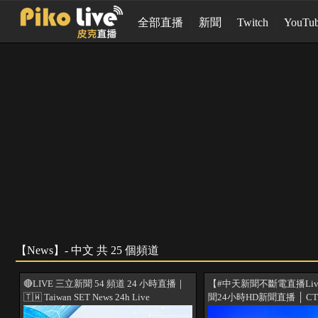
全部直播
新聞
Twitch
YouTu
【News】- 中文 共 25 個頻道
🔴LIVE 三立新聞 54 頻道 24 小時直播｜
【#中天新聞不斷電直播Liv
🇹🇼 Taiwan SET News 24h Live
聞24小時HD新聞直播 │ CTIT
News HD Live｜台湾の