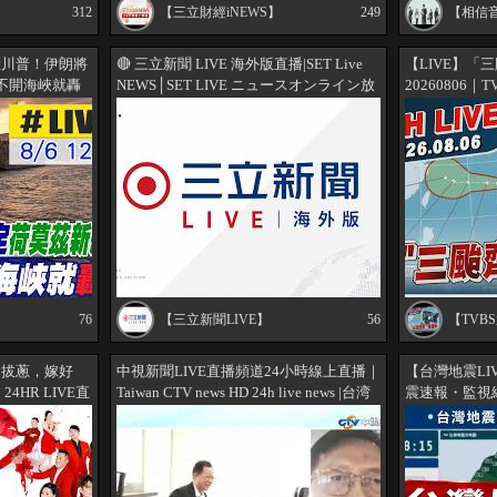
312
【三立財經iNEWS】
249
【相信音樂
打臉川普！伊朗將
🔴 三立新聞 LIVE 海外版直播|SET Live
【LIVE】「
:不開海峽就轟
NEWS│SET LIVE ニュースオンライン放
20260806｜
Tv
送│대만 채널SET뉴스 24시대만 SET뉴스
채널 @setnews-ch54
76
【三立新聞LIVE】
56
【TVB
偷拔蔥，嫁好
中視新聞LIVE直播頻道24小時線上直播｜
【台灣地震LI
HR LIVE直
Taiwan CTV news HD 24h live news |台湾
震速報・監視網｜
のCTV ニュースHD 대만 24시간 뉴스채
ALERT｜三立新
널