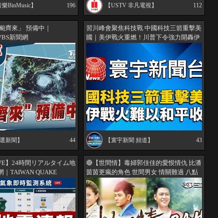
BinMusic】
196
【USTV 非凡電視】
112
三颱齊來」 預備中｜
習川峰會聚焦科技戰 中國科技三箭重擊美
TVBS新聞網
國｜美伊戰火重燃！川普下令強力開轟伊
朗境內 寰宇新聞台Global News TV ｜
GlobalNewsTV 24h live news
S選新聞】
44
【寰宇新聞 頻道】
43
VE】24時間リアルタイム地
🔴【世間情】毒婦郭佳佳的愛恨情仇 比潘
TAIWAN QUAKE
茵茵更瘋的角色 世間男女 情關難過 八點
聞網 SETN.com
檔影后們集結了｜24HR LIVE直播(EP1-
437)