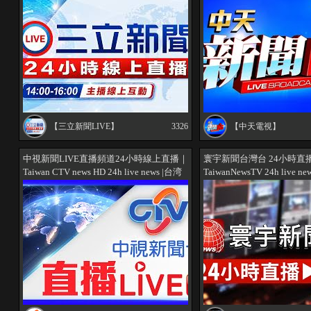
｜ 대만 HD 뉴스 방송@中天
【三立新聞LIVE】
3326
【中天電視】
中視新聞LIVE直播頻道24小時線上直播｜
寰宇新聞台灣台 24小時直
Taiwan CTV news HD 24h live news |台湾
TaiwanNewsTV 24h live
のCTV ニュースHD 대만 24시간 뉴스채
ュース24時間ライブ配信
널 | (生放送)
@globalnewstw