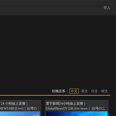
登入
切換語系：
中文
英文
日文
韓文
 24 小時線上直播｜
寰宇新聞24小時線上直播｜
 NEWS HD (Live)｜台湾の
GlobalNewsTV 24h live news｜ 台湾のニ
HD (生放送)｜대만 뉴스 라
ュース24時間ライブ配信中 ｜대만 뉴스