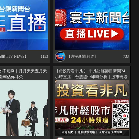
생방송
聞 TTV NEWS】
1133
【寰宇新聞 頻道】
733
才不短咧｜月月天天五月天
【@投資看非凡 】 非凡財經節目新聞24
間斷霸佔你耳朵
小時直播｜台股盤中即時分析｜股市現場
｜全球財經世界報導 @ustvbiz