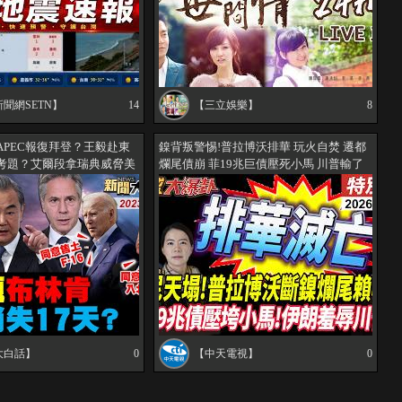
聞網SETN】
14
【三立娛樂】
8
APEC報復拜登？王毅赴東
鎳背叛警惕!普拉博沃排華 玩火自焚 遷都
考題？艾爾段拿瑞典威脅美
爛尾債崩 菲19兆巨債壓死小馬 川普輸了
瓦格納苦肉計誆了北約？美
遭伊朗羞辱 20260806【#全球大爆卦】特
悅吃美國派？ 新聞大白話
別版 @中天電視CtiTv
版 20230712
大白話】
0
【中天電視】
0