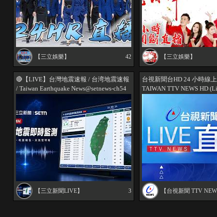
【三立娛樂】
42
【三立娛樂】
🔴【LIVE】台灣地震速報 / 台湾地震速報
台視新聞台HD 24 小時線
/ Taiwan Earthquake News@setnews-ch54​
TAIWAN TTV NEWS HD 
TTV ニュースHD (生放送)
이브
【三立新聞LIVE】
3
【台視新聞 TTV NE