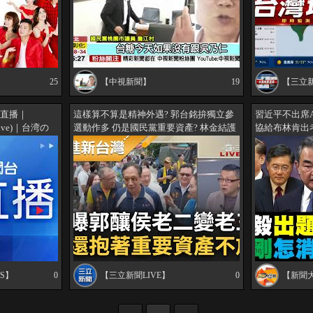
25
【中視新聞】
19
【三立新
上直播｜
這樣算不算是精神外遇? 郭台銘拚獨立參
習近平不出席
(Live)｜台湾の
選動作多 仍是國民黨重要資產? 林金結護
協給布林肯出
｜대만 뉴스 라
航"只要未宣布參選都是" 陳東豪笑酸:就是
得逞了？普欽
還沒捉姦在床啦!｜王偊菁主持｜【前進新
議員笑歌尹錫
台灣 完整版】20230711｜三立新聞台
@tvbstalk完整
WS】
0
【三立新聞LIVE】
0
【新聞