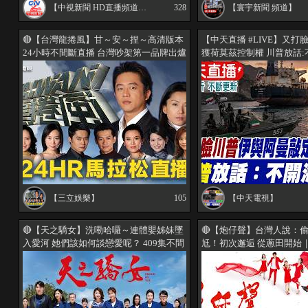
【中視新聞 HD直播頻道｜Taiwan CTV news HD Live】
328
【寰宇新聞 頻道】
🔴【台灣龍捲風】甘～安～捏～高清版本
【中天直播 #LIVE】又
24小時不間斷直播 台灣吵架第一品牌出爐
獲荷莫茲控制權 川普放話
懷念金句挖○哩企系｜三立電視 (EP1-320)
炸 20260806 @中天電視Cti
【三立娛樂】
105
【中天電視】
🔴【天之驕女】洗嘞哈囉～連體嬰姊妹墜
🔴【炮仔聲】台灣人說：
入愛河 她們該如何談戀愛呢？ 409集不間
尪！初次邂逅 從蔥田開始｜24
斷直播中！｜三立電視
播