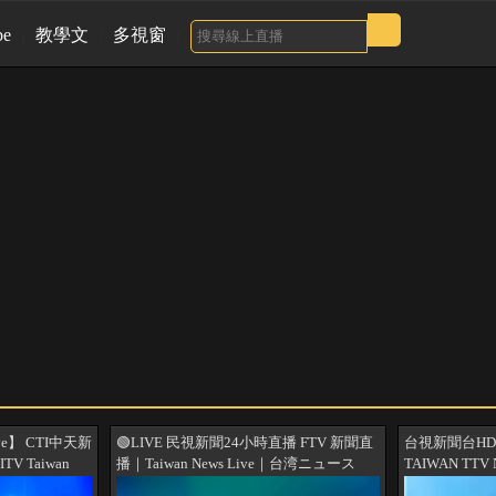
be
教學文
多視窗
e】 CTI中天新
🟢LIVE 民視新聞24小時直播 FTV 新聞直
台視新聞台HD
V Taiwan
播｜Taiwan News Live｜台湾ニュース
TAIWAN TTV
HDニュース放送
Live｜대만 뉴스 방송 Live @FTV_News
TTV ニュース