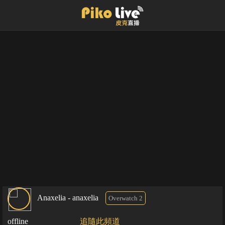
Anaxelia - anaxelia
Overwatch 2
offline
追隨此頻道