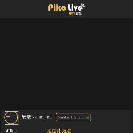
安麋 - anmi_mi
Naraka: Bladepoint
offline
追隨此頻道