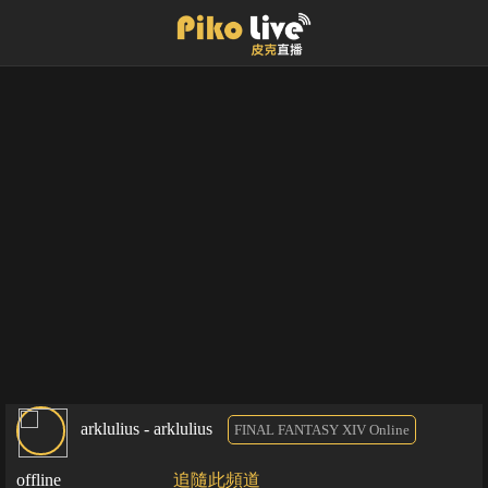
arklulius - arklulius
FINAL FANTASY XIV Online
offline
追隨此頻道