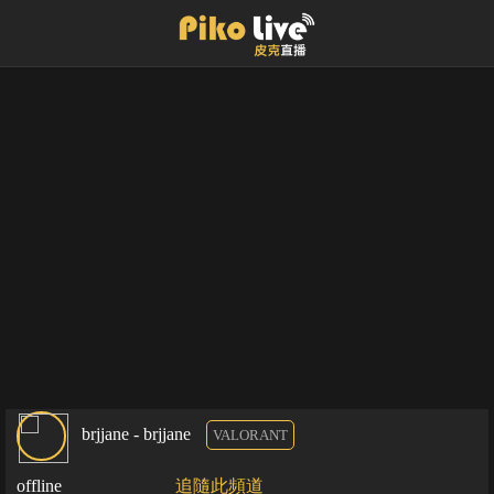
brjjane - brjjane
VALORANT
offline
追隨此頻道