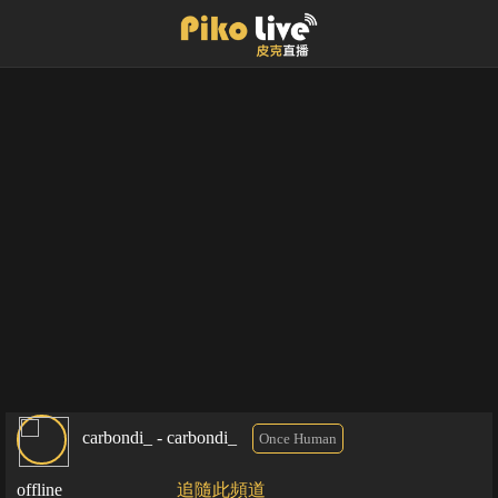
carbondi_ - carbondi_
Once Human
offline
追隨此頻道