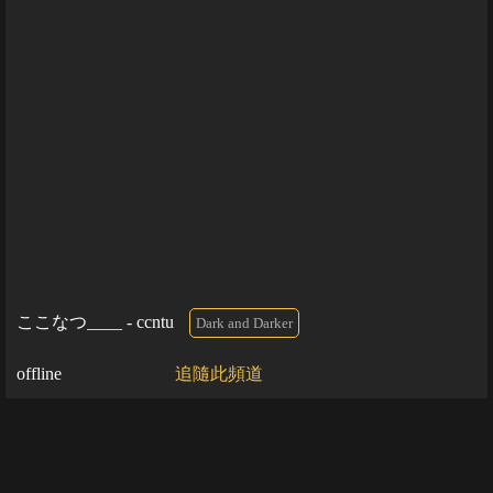
ここなつ____ - ccntu
Dark and Darker
offline
追隨此頻道