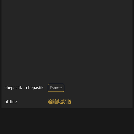
chepastik - chepastik
Fortnite
offline
追隨此頻道