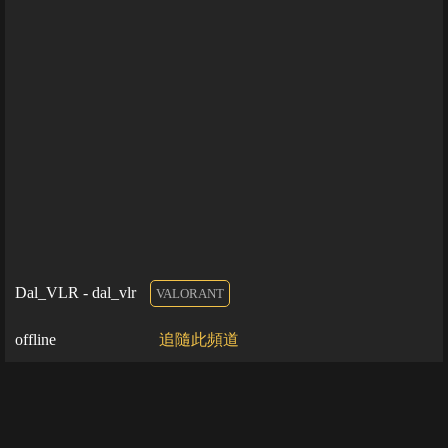
Dal_VLR - dal_vlr
VALORANT
offline
追隨此頻道