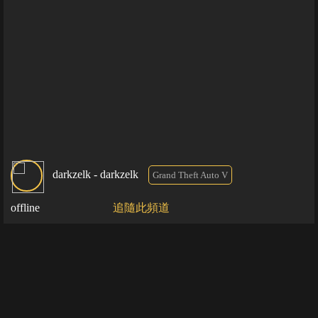
darkzelk - darkzelk
Grand Theft Auto V
offline
追隨此頻道