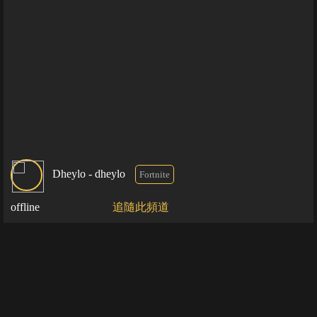
Dheylo - dheylo
Fortnite
offline
追隨此頻道