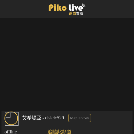
艾希堤亞 - elsieic529
MapleStory
offline
追隨此頻道