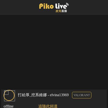
打給厚_挖系維娜 - elvina13969
VALORANT
offline
追隨此頻道