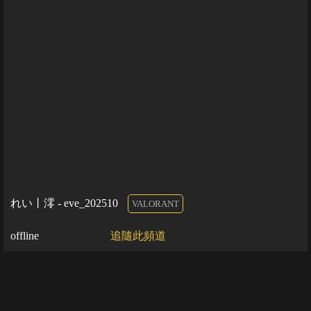
れい丨澪 - eve_202510
VALORANT
offline
追隨此頻道