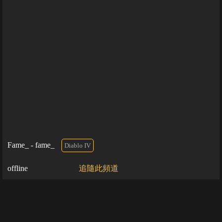
Fame_ - fame_
Diablo IV
offline
追隨此頻道