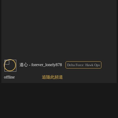
道心 - forever_lonely878
Delta Force: Hawk Ops
offline
追隨此頻道