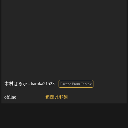
木村はるか - haruka21523
Escape From Tarkov
offline
追隨此頻道