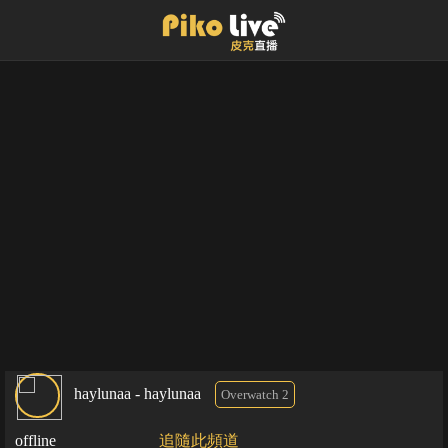
haylunaa - haylunaa
Overwatch 2
offline
追隨此頻道