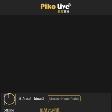
HiNas3 - hinas3
Monster Hunter Wilds
offline
追隨此頻道