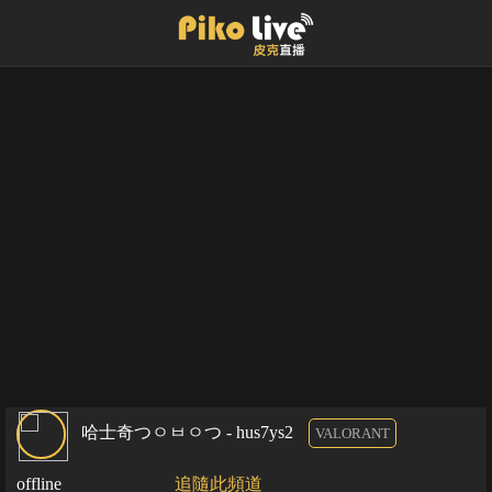
哈士奇つㅇㅂㅇつ - hus7ys2
VALORANT
offline
追隨此頻道