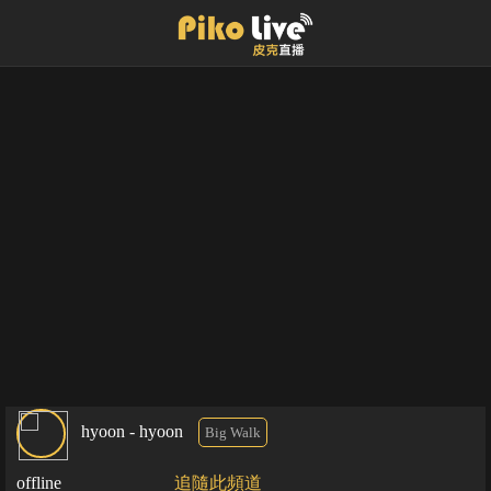
hyoon - hyoon
Big Walk
offline
追隨此頻道