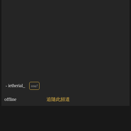
؜؜؜؜ - ietherial_
osu!
offline
追隨此頻道