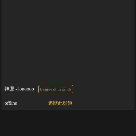
神鷹 - ionoooo
League of Legends
offline
追隨此頻道