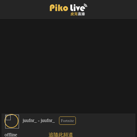
juufnr_ - juufnr_
Fortnite
offline
追隨此頻道