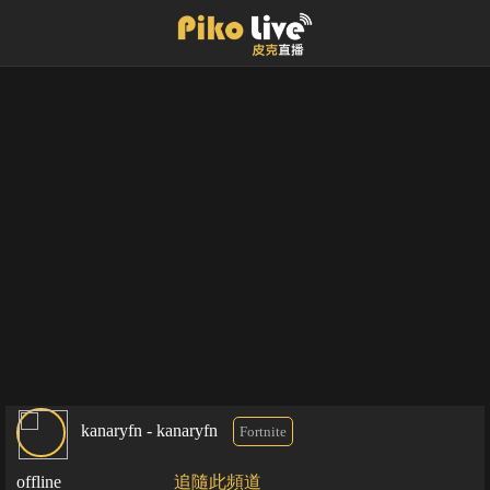
kanaryfn - kanaryfn
Fortnite
offline
追隨此頻道