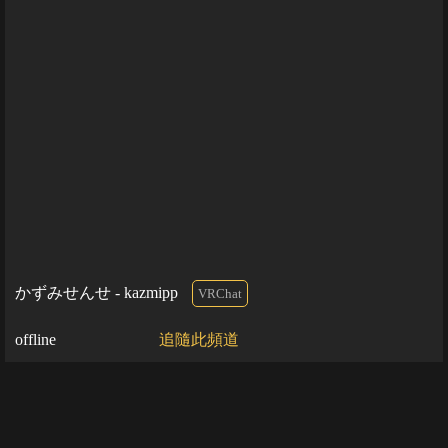
かずみせんせ - kazmipp
VRChat
offline
追隨此頻道