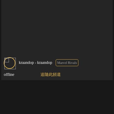
kraandop - kraandop
Marvel Rivals
offline
追隨此頻道