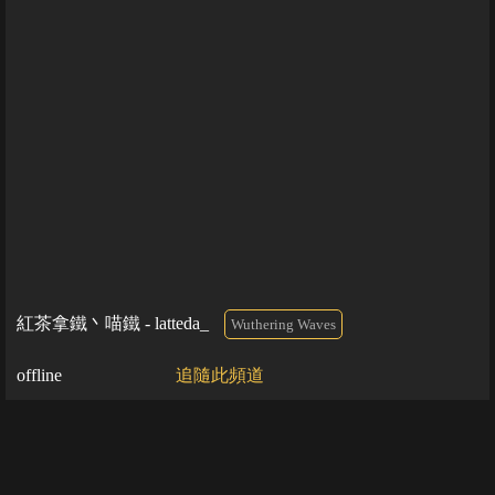
紅茶拿鐵丶喵鐵 - latteda_
Wuthering Waves
offline
追隨此頻道