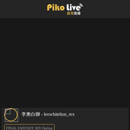
李奧白獅 - leowhitelion_rex
FINAL FANTASY XIV Online