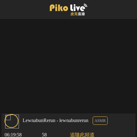
LewnabunRerun - lewnabunrerun
ASMR
06:19:58
58
追隨此頻道