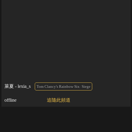
萊夏 - lexia_s
Tom Clancy's Rainbow Six: Siege
offline
追隨此頻道