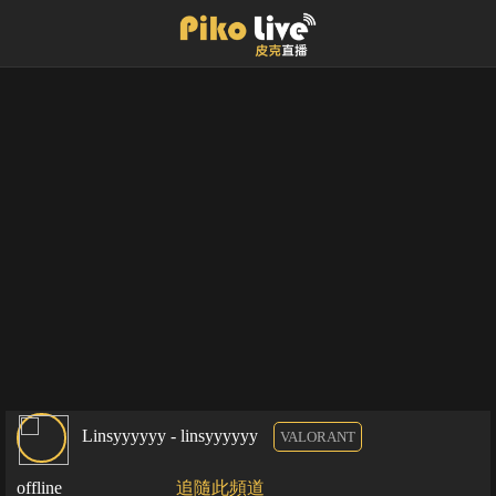
Linsyyyyyy - linsyyyyyy
VALORANT
offline
追隨此頻道