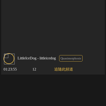
LittleIceDog - littleicedog
Quasimorphosis
01:23:55
12
追隨此頻道