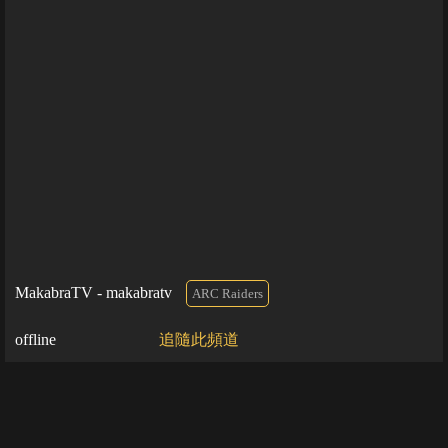
MakabraTV - makabratv
ARC Raiders
offline
追隨此頻道