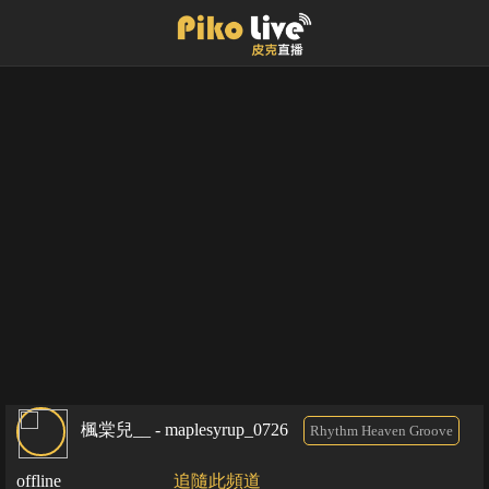
楓棠兒__ - maplesyrup_0726
Rhythm Heaven Groove
offline
追隨此頻道