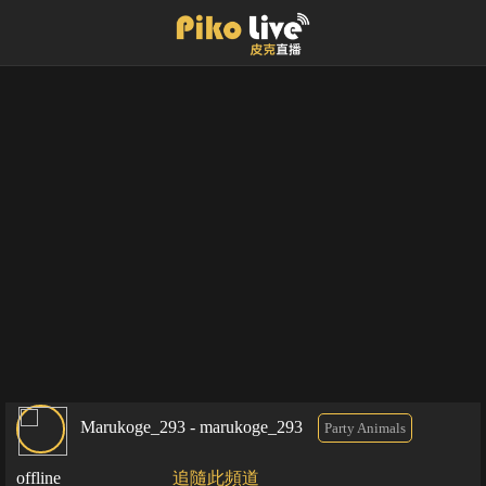
Marukoge_293 - marukoge_293
Party Animals
offline
追隨此頻道