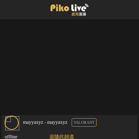
mayyaxyz - mayyaxyz
VALORANT
offline
追隨此頻道