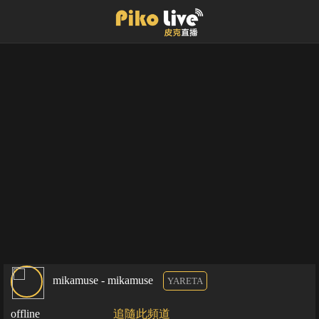
mikamuse - mikamuse
YARETA
offline
追隨此頻道