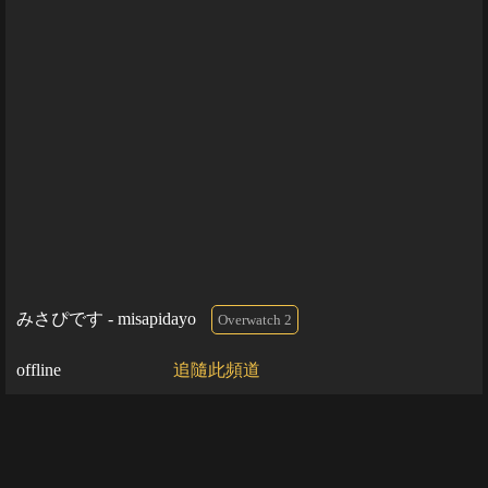
みさぴです - misapidayo
Overwatch 2
offline
追隨此頻道