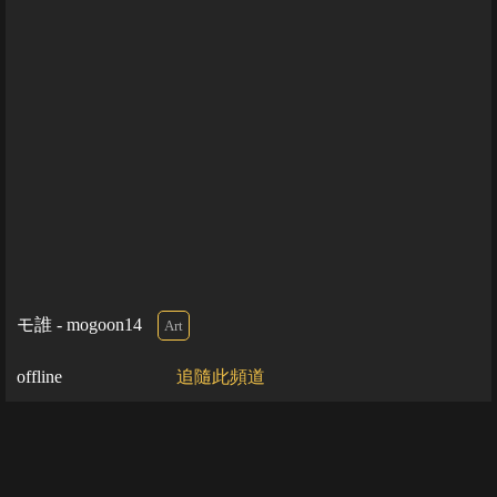
モ誰 - mogoon14
Art
offline
追隨此頻道